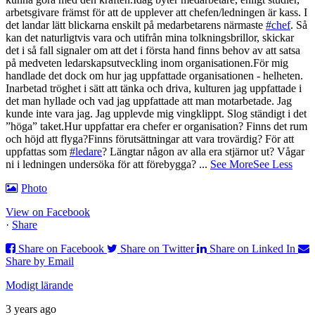
arbetsgivare främst för att de upplever att chefen/ledningen är kass. I
det landar lätt blickarna enskilt på medarbetarens närmaste
#chef
. Så
kan det naturligtvis vara och utifrån mina tolkningsbrillor, skickar
det i så fall signaler om att det i första hand finns behov av att satsa
på medveten ledarskapsutveckling inom organisationen.
För mig
handlade det dock om hur jag uppfattade organisationen - helheten.
Inarbetad tröghet i sätt att tänka och driva, kulturen jag uppfattade i
det man hyllade och vad jag uppfattade att man motarbetade. Jag
kunde inte vara jag. Jag upplevde mig vingklippt. Slog ständigt i det
”höga” taket.
Hur uppfattar era chefer er organisation? Finns det rum
och höjd att flyga?
Finns förutsättningar att vara trovärdig? För att
uppfattas som
#ledare
?
Längtar någon av alla era stjärnor ut? Vågar
ni i ledningen undersöka för att förebygga?
...
See More
See Less
Photo
View on Facebook
·
Share
Share on Facebook
Share on Twitter
Share on Linked In
Share by Email
Modigt lärande
3 years ago