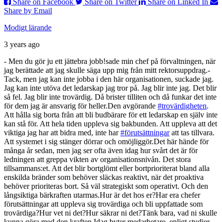
Share on Facebook
Share on Twitter
Share on Linked In
Share by Email
Modigt lärande
3 years ago
- Men du gör ju ett jättebra jobb!
sade min chef på förvaltningen, när
jag berättade att jag skulle säga upp mig från mitt rektorsuppdrag.
-
Tack, men jag kan inte jobba i den här organisationen, suckade jag.
Jag kan inte utöva det ledarskap jag tror på. Jag blir inte jag. Det blir
så fel. Jag blir inte trovärdig. Då brister tilliten och då funkar det inte
för dem jag är ansvarig för heller.
Den avgörande
#trovärdigheten
.
Att hålla sig borta från att bli budbärare för ett ledarskap en själv inte
kan stå för. Att hela tiden uppleva sig bakbunden. Att uppleva att det
viktiga jag har att bidra med, inte har
#förutsättningar
att tas tillvara.
Att systemet i sig stänger dörrar och omöjliggör.
Det här hände för
många år sedan, men jag ser ofta även idag hur svårt det är för
ledningen att greppa vikten av organisationsnivån. Det stora
tillsammans:et. Att det blir bortglömt eller bortprioriterat bland alla
enskilda bränder som behöver släckas reaktivt, när det proaktiva
behöver prioriteras bort. Så väl strategiskt som operativt. Och den
långsiktiga bärkraften utarmas.
Hur är det hos er?
Har era chefer
förutsättningar att uppleva sig trovärdiga och bli uppfattade som
trovärdiga?
Hur vet ni det?
Hur säkrar ni det?
Tänk bara, vad ni skulle
kunna göra med den kraften.
Idag byter medarbetare, enligt studier,