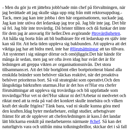
- Men du gör ju ett jättebra jobb!
sade min chef på förvaltningen, när
jag berättade att jag skulle säga upp mig från mitt rektorsuppdrag.
-
Tack, men jag kan inte jobba i den här organisationen, suckade jag.
Jag kan inte utöva det ledarskap jag tror på. Jag blir inte jag. Det blir
så fel. Jag blir inte trovärdig. Då brister tilliten och då funkar det inte
för dem jag är ansvarig för heller.
Den avgörande
#trovärdigheten
.
Att hålla sig borta från att bli budbärare för ett ledarskap en själv inte
kan stå för. Att hela tiden uppleva sig bakbunden. Att uppleva att det
viktiga jag har att bidra med, inte har
#förutsättningar
att tas tillvara.
Att systemet i sig stänger dörrar och omöjliggör.
Det här hände för
många år sedan, men jag ser ofta även idag hur svårt det är för
ledningen att greppa vikten av organisationsnivån. Det stora
tillsammans:et. Att det blir bortglömt eller bortprioriterat bland alla
enskilda bränder som behöver släckas reaktivt, när det proaktiva
behöver prioriteras bort. Så väl strategiskt som operativt.
Och den
långsiktiga bärkraften utarmas.
Hur är det hos er?
Har era chefer
förutsättningar att uppleva sig trovärdiga och bli uppfattade som
trovärdiga?
Hur vet ni det?
Hur säkrar ni det?
Arbetar ni medvetet och
riktat med att ta reda på vad det konkret skulle innebära och vilken
kraft det skulle frigöra?
Tänk bara, vad ni skulle kunna göra med
den kraften.
Idag byter medarbetare, enligt studier, arbetsgivare
främst för att de upplever att chefen/ledningen är kass.
I det landar
lätt blickarna enskilt på medarbetarens närmaste
#chef
. Så kan det
naturligtvis vara och utifrån mina tolkningsbrillor, skickar det i så fall