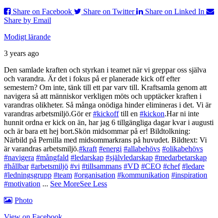
Share on Facebook
Share on Twitter
Share on Linked In
Share by Email
Modigt lärande
3 years ago
Den samlade kraften och styrkan i teamet när vi greppar oss själva
och varandra.
Är det i fokus på er planerade kick off efter
semestern?
Om inte, tänk till ett par varv till.
Kraftsamla genom att
navigera så att människor verkligen möts och upptäcker kraften i
varandras olikheter. Så många onödiga hinder elimineras i det. Vi är
varandras arbetsmiljö.
Gör er
#kickoff
till en
#kickon
.
Har ni inte
hunnit ordna er kick on än, har jag 6 tillgängliga dagar kvar i augusti
och är bara ett hej bort.
Skön midsommar på er!
Bildtolkning:
Närbild på Pernilla med midsommarkrans på huvudet.
Bildtext: Vi
är varandras arbetsmiljö.
#kraft
#energi
#allabehövs
#olikabehövs
#navigera
#mångfald
#ledarskap
#självledarskap
#medarbetarskap
#hållbar
#arbetsmiljö
#vi
#tillsammans
#VD
#CEO
#chef
#ledare
#ledningsgrupp
#team
#organisation
#kommunikation
#inspiration
#motivation
...
See More
See Less
Photo
View on Facebook