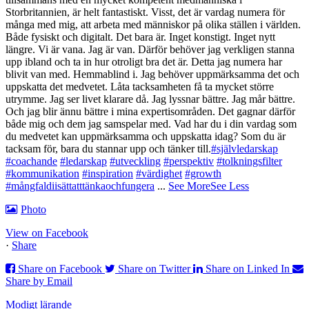
Storbritannien, är helt fantastiskt.
Visst, det är vardag numera för
många med mig, att arbeta med människor på olika ställen i världen.
Både fysiskt och digitalt. Det bara är. Inget konstigt. Inget nytt
längre. Vi är vana. Jag är van.
Därför behöver jag verkligen stanna
upp ibland och ta in hur otroligt bra det är. Detta jag numera har
blivit van med. Hemmablind i.
Jag behöver uppmärksamma det och
uppskatta det medvetet.
Låta tacksamheten få ta mycket större
utrymme. Jag ser livet klarare då. Jag lyssnar bättre. Jag mår bättre.
Och jag blir ännu bättre i mina expertisområden. Det gagnar därför
både mig och dem jag samspelar med.
Vad har du i din vardag som
du medvetet kan uppmärksamma och uppskatta idag?
Som du är
tacksam för, bara du stannar upp och tänker till.
#självledarskap
#coachande
#ledarskap
#utveckling
#perspektiv
#tolkningsfilter
#kommunikation
#inspiration
#värdighet
#growth
#mångfaldiisättatttänkaochfungera
...
See More
See Less
Photo
View on Facebook
·
Share
Share on Facebook
Share on Twitter
Share on Linked In
Share by Email
Modigt lärande