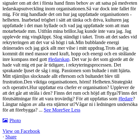
signaler om att det i första hand finns behov av att satsa på medveten
ledarskapsutveckling inom organisationen.
Så var dock inte fallet för
mig. För mig handlade det om hur jag uppfattade organisationen -
helheten. Inarbetad tröghet i sätt att tänka och driva, kulturen jag
uppfattade i det man hyllade och vad jag uppfattade som att man
motarbetade mm. Utifrån mina brillor.
Jag kunde inte vara jag. Jag
upplevde mig vingklippt. Slog ständigt i taket. Trots att det sades vid
rekryteringen att det var så högt i tak.
Min bubblande energi
dränerades och jag gick allt mer vilse i mitt uppdrag.
Trots att jag
kommit dit med massor med kraft, hopp och energi och en strålande
inre kompass med gott
#ledarskap
. Det var ju det som gjorde att de
hade valt mig ett par år tidigare, i rekryteringsprocessen. Det
sprakande ljuset de såg i mig. Passionen som bultade i mitt hjärta.
Mitt stjärnljus slocknade allt eftersom och bultandet blev till
frustration.
Den viktiga organisationen, hörni! Helheten.
Strategiskt
och operativt.
Hur uppfattar era chefer er organisation? Upplever de
att det går att stråla i den? Finns det rum och höjd att flyga?
Finns det
förutsättningar för att vara trovärdig? För att uppfattas som
#ledare
?
Längtar någon av alla era stjärnor ut?
Vågar ni i ledningen undersöka
för att förebygga?
...
See More
See Less
Photo
View on Facebook
·
Share