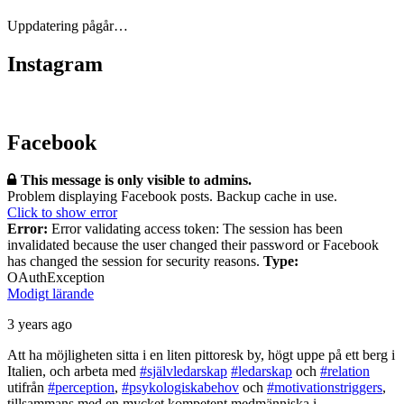
Uppdatering pågår…
Instagram
Facebook
This message is only visible to admins.
Problem displaying Facebook posts. Backup cache in use.
Click to show error
Error:
Error validating access token: The session has been
invalidated because the user changed their password or Facebook
has changed the session for security reasons.
Type:
OAuthException
Modigt lärande
3 years ago
Att ha möjligheten sitta i en liten pittoresk by, högt uppe på ett berg i
Italien, och arbeta med
#självledarskap
#ledarskap
och
#relation
utifrån
#perception
,
#psykologiskabehov
och
#motivationstriggers
,
tillsammans med en mycket kompetent medmänniska i