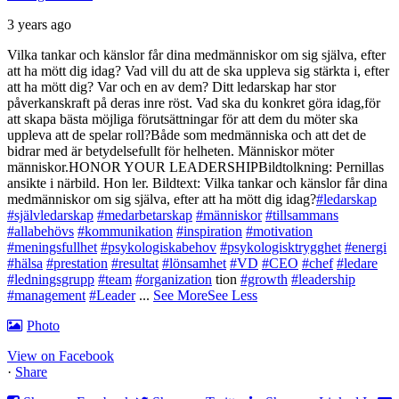
3 years ago
Vilka tankar och känslor får dina medmänniskor om sig själva, efter
att ha mött dig idag?
Vad vill du att de ska uppleva sig stärkta i, efter
att ha mött dig? Var och en av dem?
Ditt ledarskap har stor
påverkanskraft på deras inre röst.
Vad ska du konkret göra idag,
för
att skapa bästa möjliga förutsättningar för att dem du möter ska
uppleva att de spelar roll?
Både som medmänniska och att det de
bidrar med är betydelsefullt för helheten.
Människor möter
människor.
HONOR YOUR LEADERSHIP
Bildtolkning: Pernillas
ansikte i närbild. Hon ler.
Bildtext: Vilka tankar och känslor får dina
medmänniskor om sig själva, efter att ha mött dig idag?
#ledarskap
#självledarskap
#medarbetarskap
#människor
#tillsammans
#allabehövs
#kommunikation
#inspiration
#motivation
#meningsfullhet
#psykologiskabehov
#psykologisktrygghet
#energi
#hälsa
#prestation
#resultat
#lönsamhet
#VD
#CEO
#chef
#ledare
#ledningsgrupp
#team
#organization
tion
#growth
#leadership
#management
#Leader
...
See More
See Less
Photo
View on Facebook
·
Share